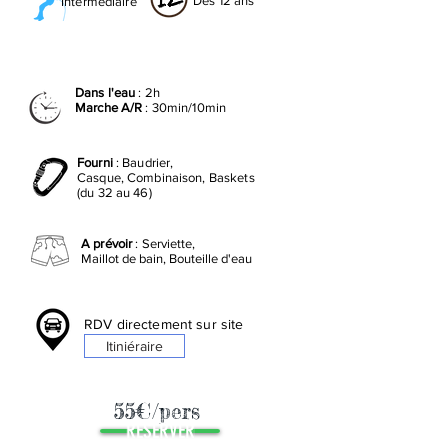
Dès 12 ans
Intermédiaire
Dans l'eau
: 2h
Marche A/R
: 30min/10min
Fourni
: Baudrier,
Casque, Combinaison, Baskets
(du 32 au 46)
A prévoir
:
Serviette,
Maillot de
bain, Bouteille d'eau
RDV directement sur site
Itiniéraire
55€
/pers
RESERVER