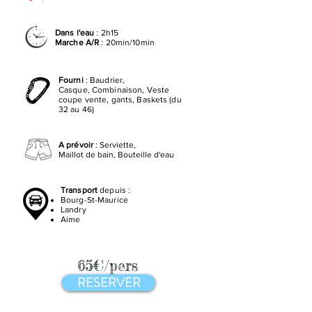
Dans l'eau
: 2h15
Marche A/R
: 20min/10min
Fourni
: Baudrier,
Casque, Combinaison, Veste
coupe vente, gants, Baskets (du
32 au 46)
A prévoir
:
Serviette,
Maillot de
bain, Bouteille d'eau
Transport
depuis :
Bourg-St-Maurice
Landry
Aime
65€
/pers
RESERVER