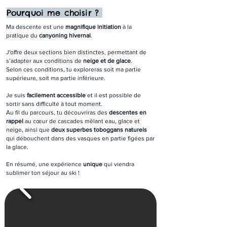
Pourquoi me choisir ?
Ma descente est une
magnifique initiation
à la
pratique du
canyoning hivernal
.
J'offre deux sections bien distinctes, permettant de
s’adapter aux conditions de
neige et de glace
.
Selon ces conditions, tu exploreras soit ma partie
supérieure, soit ma partie inférieure.
Je suis
facilement accessible
et il est possible de
sortir sans difficulté à tout moment.
Au fil du parcours, tu découvriras des
descentes en
rappel
au cœur de cascades mêlant eau, glace et
neige, ainsi que
deux superbes toboggans naturels
qui débouchent dans des vasques en partie figées par
la glace.
En résumé, une expérience
unique
qui viendra
sublimer ton séjour au ski !